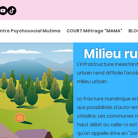
ntre Psychosocial Mutima
COURT Métrage "MAMA"
BLO
Milieu ru
L'infrastructure inexistante
urbain rend difficile l'ac
milieu urbain.
La fracture numérique ent
aux possibilités d'auto-e
citadins. Les communes r
haut débit ou celle-ci es
qu'on appelle être en "zon